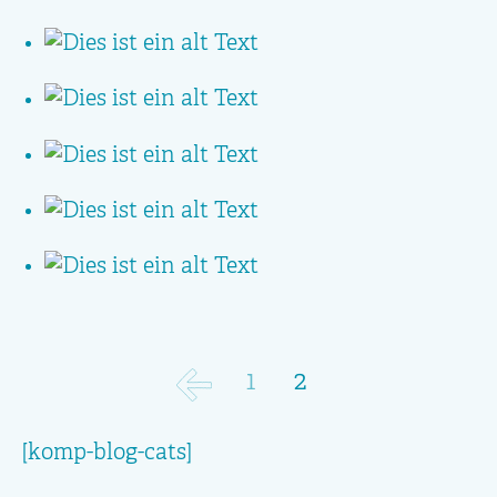
1
2
[komp-blog-cats]