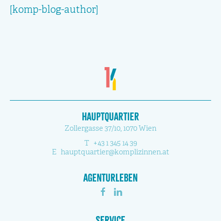
[komp-blog-author]
Hauptquartier
Zollergasse 37/10, 1070 Wien
T
+43 1 345 14 39
E
hauptquartier@komplizinnen.at
Agenturleben
Service